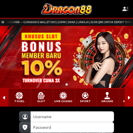
DRAGON88 --- GUNAKAN E-WALLET OVO | GOPAY | DANA | LINKAJA | SCAN QRIS UNTUK DEPOSIT TANPA
TOGEL
SLOT
LIVE CASINO
SPORT
ARCADE
SABU