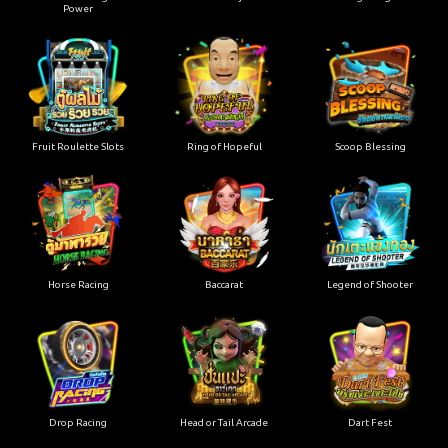
Power
Fruit Roulette Slots
Ring of Hopeful
Scoop Blessing
Horse Racing
Baccarat
Legend of Shooter
Drop Racing
Head or Tail Arcade
Dart Fest