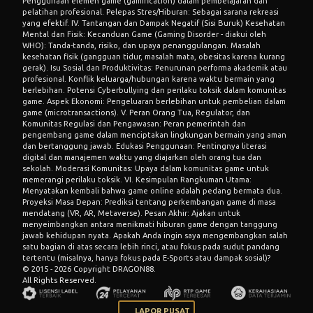
Penggunaan elemen game (gamification) dalam pembelajaran dan
pelatihan profesional. Pelepas Stres/Hiburan: Sebagai sarana rekreasi
yang efektif. IV. Tantangan dan Dampak Negatif (Sisi Buruk) Kesehatan
Mental dan Fisik: Kecanduan Game (Gaming Disorder - diakui oleh
WHO): Tanda-tanda, risiko, dan upaya penanggulangan. Masalah
kesehatan fisik (gangguan tidur, masalah mata, obesitas karena kurang
gerak). Isu Sosial dan Produktivitas: Penurunan performa akademik atau
profesional. Konflik keluarga/hubungan karena waktu bermain yang
berlebihan. Potensi Cyberbullying dan perilaku toksik dalam komunitas
game. Aspek Ekonomi: Pengeluaran berlebihan untuk pembelian dalam
game (microtransactions). V. Peran Orang Tua, Regulator, dan
Komunitas Regulasi dan Pengawasan: Peran pemerintah dan
pengembang game dalam menciptakan lingkungan bermain yang aman
dan bertanggung jawab. Edukasi Penggunaan: Pentingnya literasi
digital dan manajemen waktu yang diajarkan oleh orang tua dan
sekolah. Moderasi Komunitas: Upaya dalam komunitas game untuk
memerangi perilaku toksik. VI. Kesimpulan Rangkuman Utama:
Menyatakan kembali bahwa game online adalah pedang bermata dua.
Proyeksi Masa Depan: Prediksi tentang perkembangan game di masa
mendatang (VR, AR, Metaverse). Pesan Akhir: Ajakan untuk
menyeimbangkan antara menikmati hiburan game dengan tanggung
jawab kehidupan nyata. Apakah Anda ingin saya mengembangkan salah
satu bagian di atas secara lebih rinci, atau fokus pada sudut pandang
tertentu (misalnya, hanya fokus pada E-Sports atau dampak sosial)?
© 2015 - 2026 Copyright DRAGON88.
All Rights Reserved.
LAPOR PUSAT