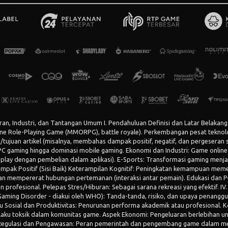
, Industri, dan Tantangan Umum I. Pendahuluan Definisi dan Latar Belakang: A
line Role-Playing Game (MMORPG), battle royale). Perkembangan pesat teknol
tujuan artikel (misalnya, membahas dampak positif, negatif, dan pergeseran s
C gaming hingga dominasi mobile gaming. Ekonomi dan Industri: Game online se
-play dengan pembelian dalam aplikasi). E-Sports: Transformasi gaming menja
Dampak Positif (Sisi Baik) Keterampilan Kognitif: Peningkatan kemampuan meme
an mempererat hubungan pertemanan (interaksi antar pemain). Edukasi dan 
 profesional. Pelepas Stres/Hiburan: Sebagai sarana rekreasi yang efektif. IV
ming Disorder - diakui oleh WHO): Tanda-tanda, risiko, dan upaya penanggul
su Sosial dan Produktivitas: Penurunan performa akademik atau profesional. 
rilaku toksik dalam komunitas game. Aspek Ekonomi: Pengeluaran berlebihan u
s Regulasi dan Pengawasan: Peran pemerintah dan pengembang game dalam m