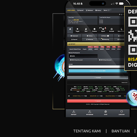
TENTANG KAMI
|
BANTUAN
|