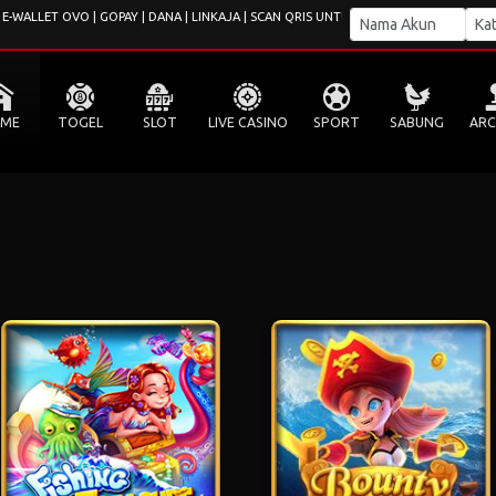
E-WALLET OVO | GOPAY | DANA | LINKAJA | SCAN QRIS UNTUK DEPOSIT TANPA POTONG
ME
TOGEL
SLOT
LIVE CASINO
SPORT
SABUNG
ARC