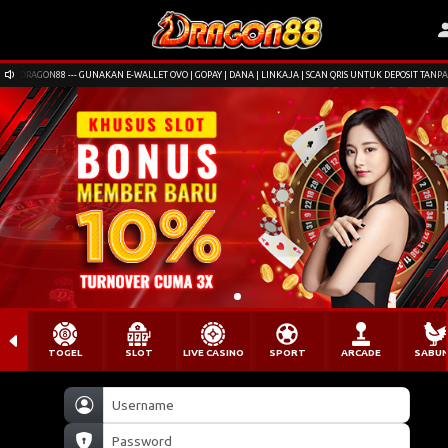
DRAGON88 --- GUNAKAN E-WALLET OVO | GOPAY | DANA | LINKAJA | SCAN QRIS UNTUK DEPOSIT TANPA
TOGEL
SLOT
LIVE CASINO
SPORT
ARCADE
SABU