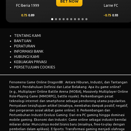
BET NOW
Larne FC
Bodo Glimt
-0.75
0.93
0.75
0.77
TENTANG KAMI
BANTUAN
PERATURAN
INFORMASI BANK
HUBUNGI KAMI
KEBIJAKAN PRIVASI
PERSETUJUAN COOKIES
Fenomena Game Online Dragon88 : Antara Hiburan, Industri, dan Tantangan
Umum I. Pendahuluan Definisi dan Latar Belakang: Apa itu game online?
(e.g., Multiplayer Online Battle Arena (MOBA), Massively Multiplayer Online
Role-Playing Game (MMORPG), battle royale). Perkembangan pesat
teknologi internet dan smartphone sebagai pendorong utama popularitas.
Pernyataan tesis/tujuan artikel (misalnya, membahas dampak positif, negatif,
dan pergeseran sosial akibat game online). II. Perkembangan dan
Pertumbuhan Industri Evolusi Gaming: Dari era PC gaming hingga dominasi
mobile gaming. Ekonomi dan Industri: Game online sebagai industri bernilai
miliaran dolar. Munculnya model bisnis baru (misalnya, free-to-play dengan
pembelian dalam aplikasi). E-Sports: Transformasi gaming menjadi olahraga