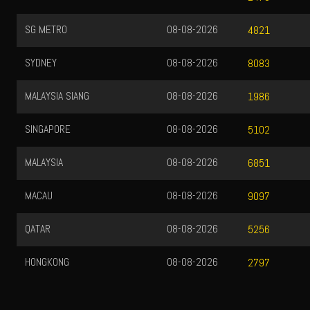
SG METRO
08-08-2026
4821
SYDNEY
08-08-2026
8083
MALAYSIA SIANG
08-08-2026
1986
SINGAPORE
08-08-2026
5102
MALAYSIA
08-08-2026
6851
MACAU
08-08-2026
9097
QATAR
08-08-2026
5256
HONGKONG
08-08-2026
2797