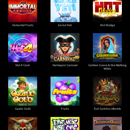
Immortal Fruits
Ice Ice Yeti
Hot Nudge
Hot 4 Cash
Harlequin Carnival
Golden Genie & the Walking
Wilds
Gaelic Gold
Fruits
Evil Goblins xBomb