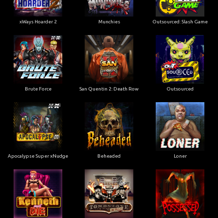
xWays Hoarder 2
Munchies
Outsourced: Slash Game
Brute Force
San Quentin 2: Death Row
Outsourced
Apocalypse Super xNudge
Beheaded
Loner