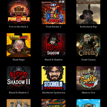
Fire in the Hole 2
Punk Rocker 2
Tombstone Rip
Road Rage
Blood & Shadow
Dead Canary
Blood & Shadow 2
Stockholm Syndrome
Skate or Die