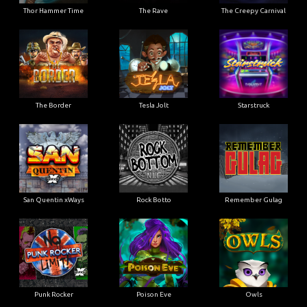
Thor Hammer Time
The Rave
The Creepy Carnival
The Border
Tesla Jolt
Starstruck
San Quentin xWays
Rock Botto
Remember Gulag
Punk Rocker
Poison Eve
Owls