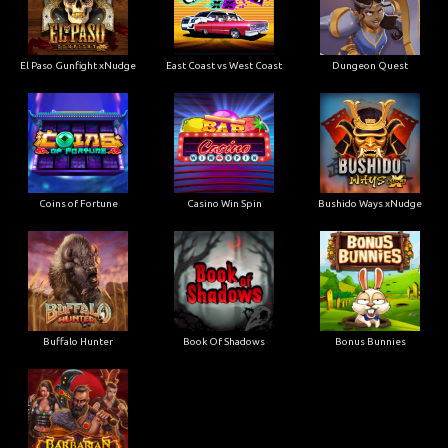
El Paso Gunfight xNudge
East Coast vs West Coast
Dungeon Quest
Coins of Fortune
Casino Win Spin
Bushido Ways xNudge
Buffalo Hunter
Book Of Shadows
Bonus Bunnies