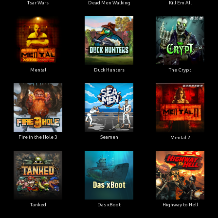
Tsar Wars
Dead Men Walking
Kill Em All
Mental
Duck Hunters
The Crypt
Fire in the Hole 3
Seamen
Mental 2
Tanked
Das xBoot
Highway to Hell