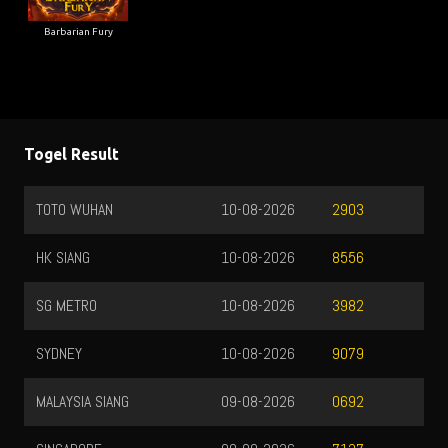
Barbarian Fury
Togel Result
TOTO WUHAN
10-08-2026
2903
HK SIANG
10-08-2026
8556
SG METRO
10-08-2026
3982
SYDNEY
10-08-2026
9079
MALAYSIA SIANG
09-08-2026
0692