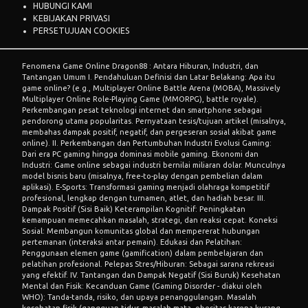
HUBUNGI KAMI
KEBIJAKAN PRIVASI
PERSETUJUAN COOKIES
Fenomena Game Online Dragon88 : Antara Hiburan, Industri, dan
Tantangan Umum I. Pendahuluan Definisi dan Latar Belakang: Apa itu
game online? (e.g., Multiplayer Online Battle Arena (MOBA), Massively
Multiplayer Online Role-Playing Game (MMORPG), battle royale).
Perkembangan pesat teknologi internet dan smartphone sebagai
pendorong utama popularitas. Pernyataan tesis/tujuan artikel (misalnya,
membahas dampak positif, negatif, dan pergeseran sosial akibat game
online). II. Perkembangan dan Pertumbuhan Industri Evolusi Gaming:
Dari era PC gaming hingga dominasi mobile gaming. Ekonomi dan
Industri: Game online sebagai industri bernilai miliaran dolar. Munculnya
model bisnis baru (misalnya, free-to-play dengan pembelian dalam
aplikasi). E-Sports: Transformasi gaming menjadi olahraga kompetitif
profesional, lengkap dengan turnamen, atlet, dan hadiah besar. III.
Dampak Positif (Sisi Baik) Keterampilan Kognitif: Peningkatan
kemampuan memecahkan masalah, strategi, dan reaksi cepat. Koneksi
Sosial: Membangun komunitas global dan mempererat hubungan
pertemanan (interaksi antar pemain). Edukasi dan Pelatihan:
Penggunaan elemen game (gamification) dalam pembelajaran dan
pelatihan profesional. Pelepas Stres/Hiburan: Sebagai sarana rekreasi
yang efektif. IV. Tantangan dan Dampak Negatif (Sisi Buruk) Kesehatan
Mental dan Fisik: Kecanduan Game (Gaming Disorder - diakui oleh
WHO): Tanda-tanda, risiko, dan upaya penanggulangan. Masalah
kesehatan fisik (gangguan tidur, masalah mata, obesitas karena kurang