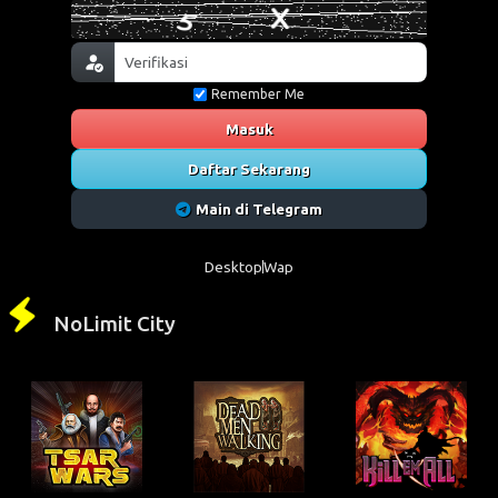
Remember Me
Masuk
Daftar Sekarang
Main di Telegram
Desktop
Wap
NoLimit City