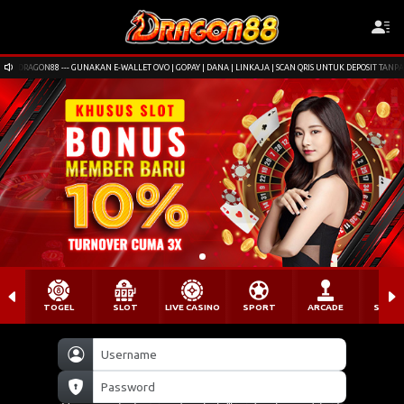
DRAGON88 --- GUNAKAN E-WALLET OVO | GOPAY | DANA | LINKAJA | SCAN QRIS UNTUK DEPOSIT TANPA
TOGEL
SLOT
LIVE CASINO
SPORT
ARCADE
SABU