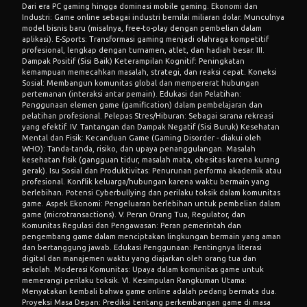
Dari era PC gaming hingga dominasi mobile gaming. Ekonomi dan
Industri: Game online sebagai industri bernilai miliaran dolar. Munculnya
model bisnis baru (misalnya, free-to-play dengan pembelian dalam
aplikasi). E-Sports: Transformasi gaming menjadi olahraga kompetitif
profesional, lengkap dengan turnamen, atlet, dan hadiah besar. III.
Dampak Positif (Sisi Baik) Keterampilan Kognitif: Peningkatan
kemampuan memecahkan masalah, strategi, dan reaksi cepat. Koneksi
Sosial: Membangun komunitas global dan mempererat hubungan
pertemanan (interaksi antar pemain). Edukasi dan Pelatihan:
Penggunaan elemen game (gamification) dalam pembelajaran dan
pelatihan profesional. Pelepas Stres/Hiburan: Sebagai sarana rekreasi
yang efektif. IV. Tantangan dan Dampak Negatif (Sisi Buruk) Kesehatan
Mental dan Fisik: Kecanduan Game (Gaming Disorder - diakui oleh
WHO): Tanda-tanda, risiko, dan upaya penanggulangan. Masalah
kesehatan fisik (gangguan tidur, masalah mata, obesitas karena kurang
gerak). Isu Sosial dan Produktivitas: Penurunan performa akademik atau
profesional. Konflik keluarga/hubungan karena waktu bermain yang
berlebihan. Potensi Cyberbullying dan perilaku toksik dalam komunitas
game. Aspek Ekonomi: Pengeluaran berlebihan untuk pembelian dalam
game (microtransactions). V. Peran Orang Tua, Regulator, dan
Komunitas Regulasi dan Pengawasan: Peran pemerintah dan
pengembang game dalam menciptakan lingkungan bermain yang aman
dan bertanggung jawab. Edukasi Penggunaan: Pentingnya literasi
digital dan manajemen waktu yang diajarkan oleh orang tua dan
sekolah. Moderasi Komunitas: Upaya dalam komunitas game untuk
memerangi perilaku toksik. VI. Kesimpulan Rangkuman Utama:
Menyatakan kembali bahwa game online adalah pedang bermata dua.
Proyeksi Masa Depan: Prediksi tentang perkembangan game di masa