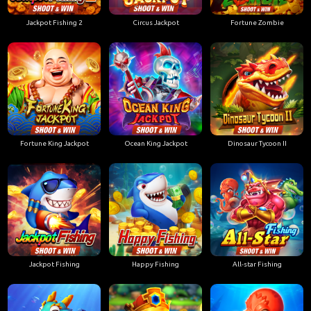
Jackpot Fishing 2
Circus Jackpot
Fortune Zombie
Fortune King Jackpot
Ocean King Jackpot
Dinosaur Tycoon II
Jackpot Fishing
Happy Fishing
All-star Fishing