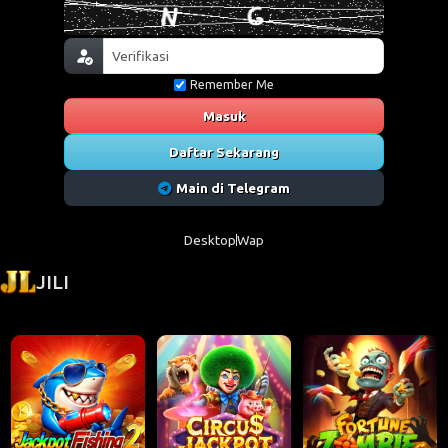
Remember Me
Masuk
Daftar Sekarang
Main di Telegram
Desktop
Wap
JILI