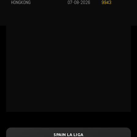
HONGKONG
07-08-2026
9943
IN LA LIGA
SPAIN LA 