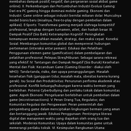
membahas dampak positif, negatif, dan pergeseran sosial akibat game
online). II. Perkembangan dan Pertumbuhan Industri Evolusi Gaming:
Dari era PC gaming hingga dominasi mobile gaming. Ekonomi dan
Industri: Game online sebagai industri bernilai miliaran dolar. Munculnya
model bisnis baru (misalnya, free-to-play dengan pembelian dalam
aplikasi). E-Sports: Transformasi gaming menjadi olahraga kompetitif
profesional, lengkap dengan turnamen, atlet, dan hadiah besar. III.
Dampak Positif (Sisi Baik) Keterampilan Kognitif: Peningkatan
kemampuan memecahkan masalah, strategi, dan reaksi cepat. Koneksi
Sosial: Membangun komunitas global dan mempererat hubungan
pertemanan (interaksi antar pemain). Edukasi dan Pelatihan:
Penggunaan elemen game (gamification) dalam pembelajaran dan
pelatihan profesional. Pelepas Stres/Hiburan: Sebagai sarana rekreasi
yang efektif. IV. Tantangan dan Dampak Negatif (Sisi Buruk) Kesehatan
Mental dan Fisik: Kecanduan Game (Gaming Disorder - diakui oleh
WHO): Tanda-tanda, risiko, dan upaya penanggulangan. Masalah
kesehatan fisik (gangguan tidur, masalah mata, obesitas karena kurang
gerak). Isu Sosial dan Produktivitas: Penurunan performa akademik atau
profesional. Konflik keluarga/hubungan karena waktu bermain yang
berlebihan. Potensi Cyberbullying dan perilaku toksik dalam komunitas
game. Aspek Ekonomi: Pengeluaran berlebihan untuk pembelian dalam
game (microtransactions). V. Peran Orang Tua, Regulator, dan
Komunitas Regulasi dan Pengawasan: Peran pemerintah dan
pengembang game dalam menciptakan lingkungan bermain yang aman
dan bertanggung jawab. Edukasi Penggunaan: Pentingnya literasi
digital dan manajemen waktu yang diajarkan oleh orang tua dan
sekolah. Moderasi Komunitas: Upaya dalam komunitas game untuk
memerangi perilaku toksik. VI. Kesimpulan Rangkuman Utama: