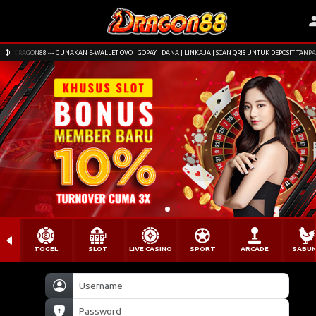
DRAGON88 --- GUNAKAN E-WALLET OVO | GOPAY | DANA | LINKAJA | SCAN QRIS UNTUK DEPOSIT TANPA
TOGEL
SLOT
LIVE CASINO
SPORT
ARCADE
SABU